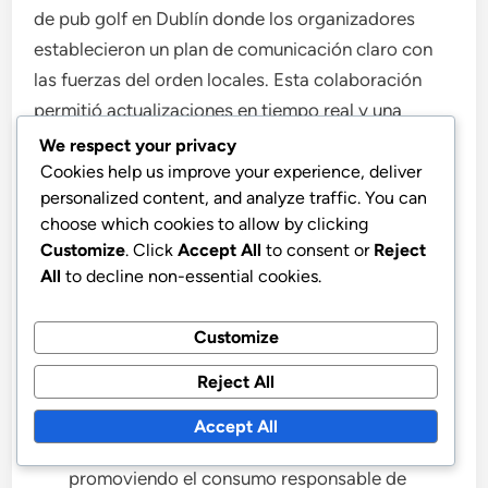
de pub golf en Dublín donde los organizadores
establecieron un plan de comunicación claro con
las fuerzas del orden locales. Esta colaboración
permitió actualizaciones en tiempo real y una
respuesta rápida a cualquier incidente, reduciendo
We respect your privacy
significativamente la probabilidad de disturbios.
Cookies help us improve your experience, deliver
personalized content, and analyze traffic. You can
choose which cookies to allow by clicking
Un evento de pub golf en Melbourne incorporó
Customize
. Click
Accept All
to consent or
Reject
pulseras para los participantes, lo que ayudó al
All
to decline non-essential cookies.
personal a monitorear el consumo de alcohol y
gestionar el comportamiento de la multitud de
Customize
manera efectiva.
Reject All
En un evento reciente en Nueva York, los
organizadores proporcionaron conductores
Accept All
designados y opciones de transporte,
promoviendo el consumo responsable de