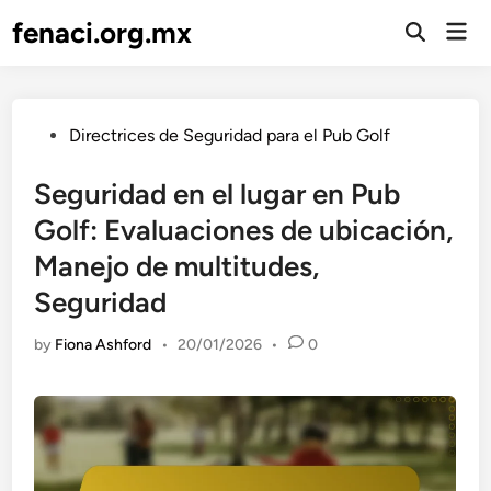
Skip
fenaci.org.mx
Mai
to
Open
Men
Search
content
Posted
Directrices de Seguridad para el Pub Golf
in
Seguridad en el lugar en Pub
Golf: Evaluaciones de ubicación,
Manejo de multitudes,
Seguridad
by
Fiona Ashford
•
20/01/2026
•
0