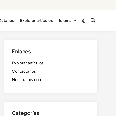
Switch
áctanos
Explorar artículos
Idioma
Open
to
Search
dark
mode
Enlaces
Explorar artículos
Contáctanos
Nuestra historia
Categorías