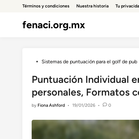
Skip
Términos y condiciones
Nuestra historia
Tu privacid
to
content
fenaci.org.mx
Posted
Sistemas de puntuación para el golf de pub
in
Puntuación Individual e
personales, Formatos c
by
Fiona Ashford
•
19/01/2026
•
0