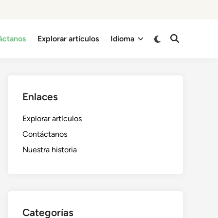
Switch
áctanos
Explorar artículos
Idioma
Open
to
Search
dark
mode
Enlaces
Explorar artículos
Contáctanos
Nuestra historia
Categorías