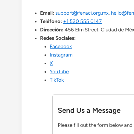
Email:
support@fenaci.org.mx
,
hello@fen
Teléfono:
+1 520 555 0147
Dirección:
456 Elm Street, Ciudad de Mé
Redes Sociales:
Facebook
Instagram
X
YouTube
TikTok
Send Us a Message
Please fill out the form below and 