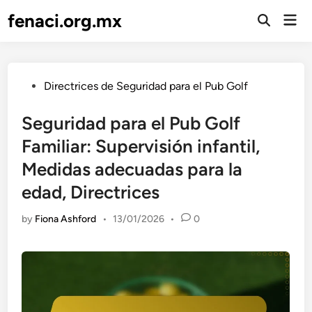
Skip
fenaci.org.mx
Mai
to
Open
Men
Search
content
Posted
Directrices de Seguridad para el Pub Golf
in
Seguridad para el Pub Golf
Familiar: Supervisión infantil,
Medidas adecuadas para la
edad, Directrices
by
Fiona Ashford
•
13/01/2026
•
0