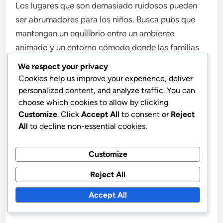
Los lugares que son demasiado ruidosos pueden
ser abrumadores para los niños. Busca pubs que
mantengan un equilibrio entre un ambiente
animado y un entorno cómodo donde las familias
puedan conversar fácilmente.
We respect your privacy
Cookies help us improve your experience, deliver
Finalmente, lee reseñas y evalúa la reputación del
personalized content, and analyze traffic. You can
choose which cookies to allow by clicking
lugar. Las plataformas en línea pueden
Customize
. Click
Accept All
to consent or
Reject
proporcionar información de otras familias sobre
All
to decline non-essential cookies.
sus experiencias. Busca comentarios sobre la
amabilidad del personal, la limpieza del lugar y la
Customize
idoneidad general para familias para asegurar una
salida positiva.
Reject All
Accept All