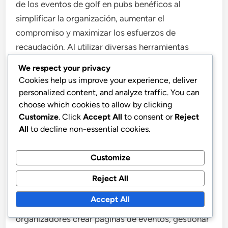
de los eventos de golf en pubs benéficos al
simplificar la organización, aumentar el
compromiso y maximizar los esfuerzos de
recaudación. Al utilizar diversas herramientas
digitales, los organizadores pueden gestionar
We respect your privacy
eventos de manera efectiva, rastrear donaciones
Cookies help us improve your experience, deliver
en tiempo real y fomentar la participación
personalized content, and analyze traffic. You can
comunitaria.
choose which cookies to allow by clicking
Customize
. Click
Accept All
to consent or
Reject
All
to decline non-essential cookies.
Utilizando software de gestión de
eventos
Customize
El software de gestión de eventos simplifica la
Reject All
planificación y ejecución de eventos de golf en
Accept All
pubs benéficos. Estas plataformas permiten a los
organizadores crear páginas de eventos, gestionar