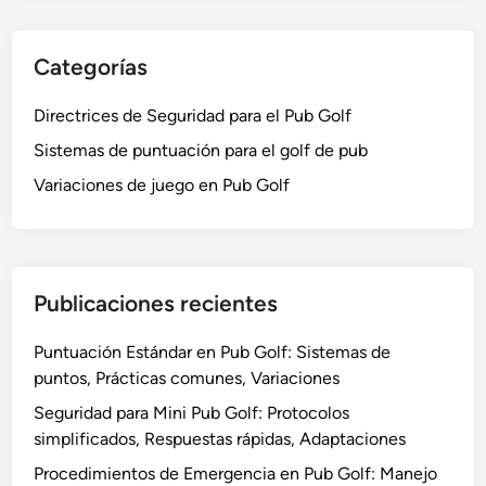
t
n
n
i
c
P
v
Categorías
e
u
o
n
b
s
Directrices de Seguridad para el Pub Golf
t
G
,
i
o
Sistemas de puntuación para el golf de pub
E
v
l
Variaciones de juego en Pub Golf
s
o
f
t
s
:
r
M
a
o
t
Publicaciones recientes
d
e
i
g
Puntuación Estándar en Pub Golf: Sistemas de
f
i
puntos, Prácticas comunes, Variaciones
i
a
c
Seguridad para Mini Pub Golf: Protocolos
s
a
simplificados, Respuestas rápidas, Adaptaciones
d
c
e
Procedimientos de Emergencia en Pub Golf: Manejo
i