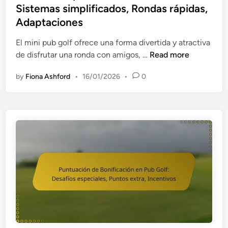
t
Sistemas simplificados, Rondas rápidas,
l
e
Adaptaciones
e
d
n
i
El mini pub golf ofrece una forma divertida y atractiva
P
n
P
de disfrutar una ronda con amigos, …
Read more
u
u
b
by
Fiona Ashford
•
16/01/2026
•
0
n
G
t
o
u
l
a
f
c
:
i
R
ó
é
n
c
p
o
a
r
r
d
a
s
M