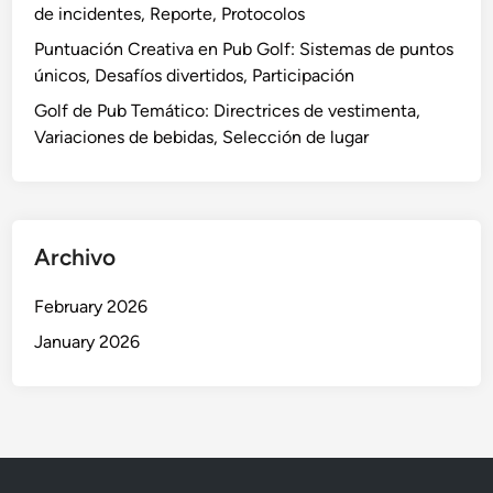
e
de incidentes, Reporte, Protocolos
o
q
Puntuación Creativa en Pub Golf: Sistemas de puntos
n
u
únicos, Desafíos divertidos, Participación
e
i
s
Golf de Pub Temático: Directrices de vestimenta,
p
d
Variaciones de bebidas, Selección de lugar
o
e
,
r
F
e
o
g
r
Archivo
l
m
a
a
February 2026
s
t
January 2026
,
o
A
s
c
u
e
r