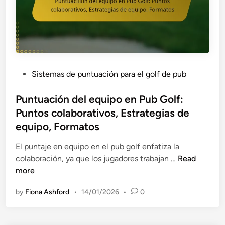
m
c
d
a
o
e
s
m
B
s
p
o
i
e
n
m
t
i
p
P
Sistemas de puntuación para el golf de pub
i
f
l
o
t
i
i
s
Puntuación del equipo en Pub Golf:
i
c
f
t
Puntos colaborativos, Estrategias de
v
a
i
e
equipo, Formatos
o
c
c
d
s
i
a
i
El puntaje en equipo en el pub golf enfatiza la
,
ó
d
n
P
colaboración, ya que los jugadores trabajan …
Read
S
n
o
u
more
e
e
s
n
g
n
by
Fiona Ashford
•
14/01/2026
•
0
,
t
u
P
R
u
i
u
o
a
m
b