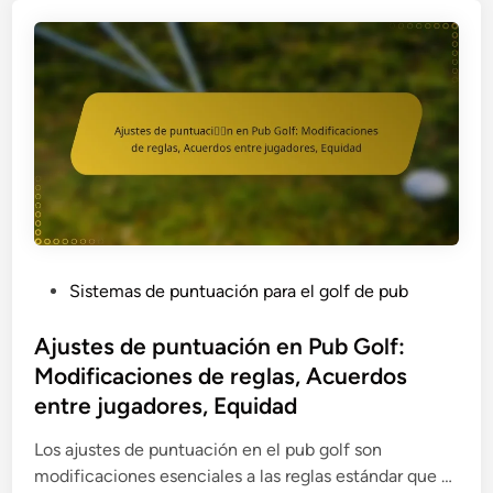
n
c
i
G
d
i
e
o
a
ó
n
l
s
n
t
f
r
d
o
:
á
e
D
p
l
e
i
e
s
d
q
a
a
u
f
s
i
í
P
Sistemas de puntuación para el golf de pub
,
p
o
o
A
o
s
s
Ajustes de puntuación en Pub Golf:
d
e
e
t
Modificaciones de reglas, Acuerdos
a
n
s
e
entre jugadores, Equidad
p
P
p
d
t
u
e
i
Los ajustes de puntuación en el pub golf son
a
b
c
n
A
modificaciones esenciales a las reglas estándar que …
c
G