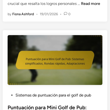
n
P
crucial que resalta los logros personales …
Read more
u
by
Fiona Ashford
•
19/01/2026
•
0
n
t
u
a
c
i
ó
n
I
n
d
i
v
i
P
Sistemas de puntuación para el golf de pub
d
o
u
s
Puntuación para Mini Golf de Pub:
a