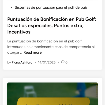
p
i
e
P
Sistemas de puntuación para el golf de pub
n
r
o
i
s
s
Puntuación de Bonificación en Pub Golf:
G
o
t
Desafíos especiales, Puntos extra,
o
n
e
Incentivos
l
a
d
f
l
i
La puntuación de bonificación en el pub golf
d
e
n
introduce una emocionante capa de competencia al
e
s
P
otorgar …
Read more
P
,
u
u
by
Fiona Ashford
•
14/01/2026
•
0
F
n
b
o
t
:
r
u
S
m
a
i
a
c
s
t
i
t
o
ó
e
s
n