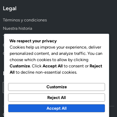
d
Legal
o
s
Términos y condiciones
e
n
Nuestra historia
t
Tu privacidad
r
We respect your privacy
Cookies y seguimiento
e
Cookies help us improve your experience, deliver
j
personalized content, and analyze traffic. You can
Contáctanos
u
choose which cookies to allow by clicking
g
Customize
. Click
Accept All
to consent or
Reject
a
All
to decline non-essential cookies.
Buscar
d
o
Search
Customize
r
for:
e
Reject All
s
Accept All
,
Copyright © 2026
fenaci.org.mx
.
E