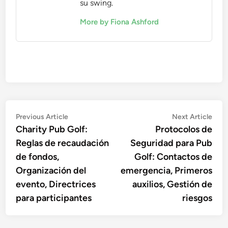
su swing.
More by Fiona Ashford
Post
Previous
Nex
Previous Article
Next Article
article:
artic
Charity Pub Golf:
Protocolos de
navigation
Reglas de recaudación
Seguridad para Pub
de fondos,
Golf: Contactos de
Organización del
emergencia, Primeros
evento, Directrices
auxilios, Gestión de
para participantes
riesgos