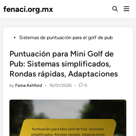
Skip
fenaci.org.mx
Mai
to
Open
Men
Search
content
Posted
Sistemas de puntuación para el golf de pub
in
Puntuación para Mini Golf de
Pub: Sistemas simplificados,
Rondas rápidas, Adaptaciones
by
Fiona Ashford
•
16/01/2026
•
0