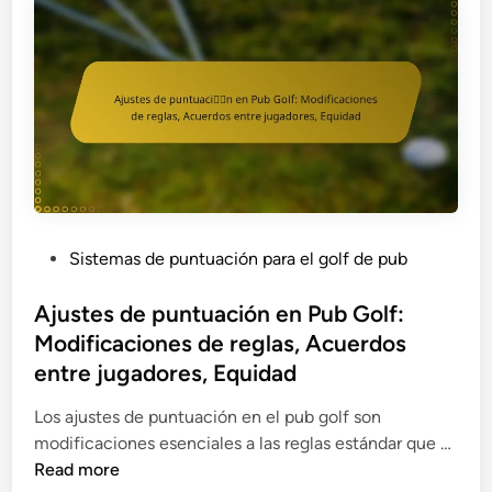
e
P
s
,
d
u
R
i
b
e
d
C
g
a
l
l
s
á
a
a
s
s
d
i
d
e
c
e
c
o
r
P
Sistemas de puntuación para el golf de pub
u
:
e
o
a
R
l
s
Ajustes de puntuación en Pub Golf:
d
e
e
t
Modificaciones de reglas, Acuerdos
a
g
v
e
entre jugadores, Equidad
s
l
o
d
p
a
s
i
Los ajustes de puntuación en el pub golf son
a
s
,
n
A
modificaciones esenciales a las reglas estándar que …
r
t
S
j
Read more
a
r