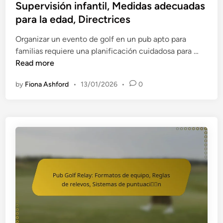
r
t
Supervisión infantil, Medidas adecuadas
n
i
e
para la edad, Directrices
P
m
d
u
e
i
Organizar un evento de golf en un pub apto para
b
r
n
S
familias requiere una planificación cuidadosa para …
G
o
e
Read more
o
s
g
l
by
Fiona Ashford
•
13/01/2026
•
0
a
u
f
u
r
:
x
i
P
i
d
u
l
a
n
i
d
t
o
p
o
s
a
s
,
r
c
D
a
o
i
e
l
s
l