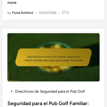
u
more
G
n
o
by
Fiona Ashford
•
14/01/2026
•
0
t
l
u
f
a
:
c
B
i
o
ó
t
n
i
d
q
e
u
l
i
e
n
q
e
u
s
i
d
P
Directrices de Seguridad para el Pub Golf
p
e
o
o
p
s
Seguridad para el Pub Golf Familiar:
e