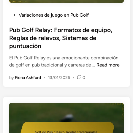
a
p
P
b
o
u
o
P
Variaciones de juego en Pub Golf
s
b
r
o
i
G
a
s
Pub Golf Relay: Formatos de equipo,
t
o
t
t
Reglas de relevos, Sistemas de
i
l
i
e
puntuación
v
f
v
d
o
F
o
i
El Pub Golf Relay es una emocionante combinación
s
a
s
n
P
de golf en pub tradicional y carreras de …
Read more
d
m
,
u
e
i
by
Fiona Ashford
•
13/01/2026
•
0
E
b
c
l
s
G
o
i
t
o
m
a
r
l
u
r
a
f
n
:
t
R
i
S
e
e
c
u
g
l
a
p