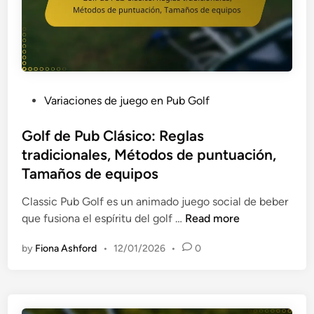
i
a
c
e
a
y
i
r
s
:
ó
v
d
F
n
i
e
o
,
s
e
r
E
i
P
Variaciones de juego en Pub Golf
q
m
s
ó
o
u
a
e
n
s
Golf de Pub Clásico: Reglas
i
t
n
i
t
tradicionales, Métodos de puntuación,
p
o
c
n
e
Tamaños de equipos
o
s
i
f
d
,
d
a
a
i
Classic Pub Golf es un animado juego social de beber
F
e
l
n
n
G
que fusiona el espíritu del golf …
Read more
o
e
e
t
o
r
q
by
Fiona Ashford
•
12/01/2026
•
0
s
i
l
m
u
l
f
a
i
,
d
t
p
M
e
o
o