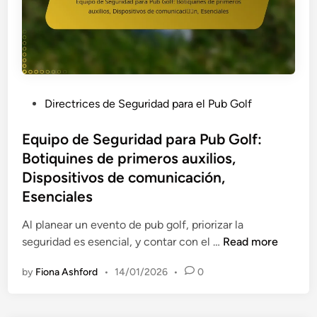
P
Directrices de Seguridad para el Pub Golf
o
s
Equipo de Seguridad para Pub Golf:
t
Botiquines de primeros auxilios,
e
Dispositivos de comunicación,
d
Esenciales
i
n
Al planear un evento de pub golf, priorizar la
E
seguridad es esencial, y contar con el …
Read more
q
by
Fiona Ashford
•
14/01/2026
•
0
u
i
p