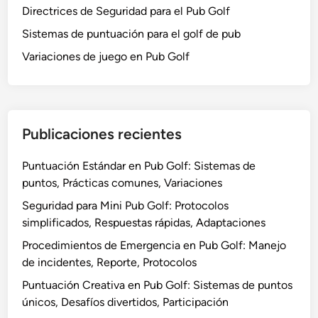
P
Directrices de Seguridad para el Pub Golf
d
u
e
Sistemas de puntuación para el golf de pub
b
p
Variaciones de juego en Pub Golf
G
u
o
n
l
t
f
u
:
Publicaciones recientes
a
M
c
o
Puntuación Estándar en Pub Golf: Sistemas de
i
d
puntos, Prácticas comunes, Variaciones
ó
i
n
Seguridad para Mini Pub Golf: Protocolos
f
,
simplificados, Respuestas rápidas, Adaptaciones
i
T
Procedimientos de Emergencia en Pub Golf: Manejo
c
a
de incidentes, Reporte, Protocolos
a
m
c
Puntuación Creativa en Pub Golf: Sistemas de puntos
a
i
únicos, Desafíos divertidos, Participación
ñ
o