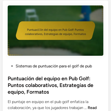
o
d
e
S
e
g
u
r
i
d
a
P
Sistemas de puntuación para el golf de pub
d
o
p
s
Puntuación del equipo en Pub Golf:
a
t
Puntos colaborativos, Estrategias de
r
e
equipo, Formatos
a
d
P
i
El puntaje en equipo en el pub golf enfatiza la
u
n
P
colaboración, ya que los jugadores trabajan …
Read
b