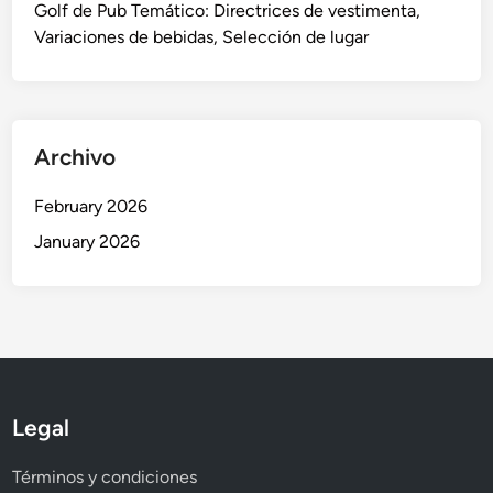
o
Golf de Pub Temático: Directrices de vestimenta,
n
s
Variaciones de bebidas, Selección de lugar
e
d
s
e
d
e
e
q
r
Archivo
u
e
i
g
February 2026
p
l
January 2026
o
a
s
s
,
A
c
u
e
Legal
r
d
Términos y condiciones