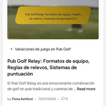
d
o
c
e
n
c
l
U
i
e
n
ó
v
G
n
e
i
e
n
r
n
t
o
l
o
:
a
P
Variaciones de juego en Pub Golf
,
R
c
o
D
e
a
s
Pub Golf Relay: Formatos de equipo,
i
g
n
t
Reglas de relevos, Sistemas de
r
l
t
e
puntuación
e
a
i
d
c
s
d
i
El Pub Golf Relay es una emocionante combinación
t
i
a
n
P
de golf en pub tradicional y carreras de …
Read more
r
n
d
u
i
e
by
Fiona Ashford
•
13/01/2026
•
0
d
b
c
s
e
G