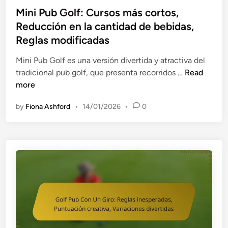
l
a
s
Mini Pub Golf: Cursos más cortos,
a
c
t
Reducción en la cantidad de bebidas,
s
i
e
Reglas modificadas
d
ó
d
e
n
i
Mini Pub Golf es una versión divertida y atractiva del
r
d
n
M
tradicional pub golf, que presenta recorridos …
Read
e
i
i
more
c
g
n
a
by
Fiona Ashford
•
14/01/2026
•
0
i
i
u
t
P
d
a
u
a
l
b
c
,
G
i
P
o
ó
a
l
n
r
f
d
t
:
e
i
C
f