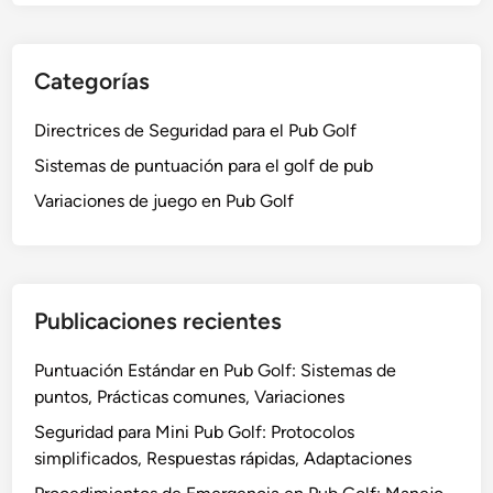
s
e
e
d
g
v
i
l
o
Categorías
v
a
s
e
s
,
Directrices de Seguridad para el Pub Golf
r
t
S
t
r
Sistemas de puntuación para el golf de pub
i
i
a
Variaciones de juego en Pub Golf
s
d
d
t
a
i
e
s
c
m
i
a
Publicaciones recientes
o
s
n
d
Puntuación Estándar en Pub Golf: Sistemas de
a
e
puntos, Prácticas comunes, Variaciones
l
p
e
Seguridad para Mini Pub Golf: Protocolos
u
s
simplificados, Respuestas rápidas, Adaptaciones
n
,
t