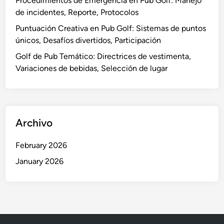
Procedimientos de Emergencia en Pub Golf: Manejo
M
u
de incidentes, Reporte, Protocolos
é
a
Puntuación Creativa en Pub Golf: Sistemas de puntos
t
c
únicos, Desafíos divertidos, Participación
o
i
d
Golf de Pub Temático: Directrices de vestimenta,
ó
o
Variaciones de bebidas, Selección de lugar
n
s
d
e
p
Archivo
u
n
February 2026
t
January 2026
u
a
c
i
ó
n