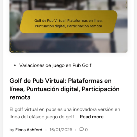
P
Variaciones de juego en Pub Golf
o
s
Golf de Pub Virtual: Plataformas en
t
línea, Puntuación digital, Participación
e
remota
d
i
El golf virtual en pubs es una innovadora versión en
n
G
línea del clásico juego de golf …
Read more
o
by
Fiona Ashford
•
16/01/2026
•
0
l