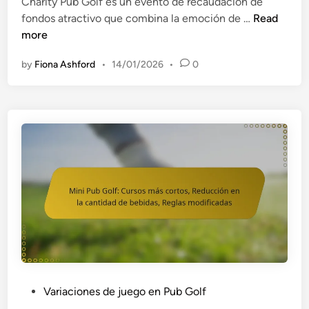
i
Charity Pub Golf es un evento de recaudación de
f
n
C
fondos atractivo que combina la emoción de …
Read
o
h
more
r
a
m
by
Fiona Ashford
•
14/01/2026
•
0
r
a
i
s
t
e
y
n
P
l
u
í
b
n
G
e
o
a
l
,
f
P
:
u
R
n
e
t
P
Variaciones de juego en Pub Golf
g
u
o