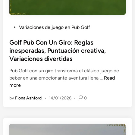
c
u
o
i
r
n
p
s
d
a
o
o
P
Variaciones de juego en Pub Golf
c
s
s
o
i
m
,
s
Golf Pub Con Un Giro: Reglas
ó
á
O
t
inesperadas, Puntuación creativa,
n
s
r
e
Variaciones divertidas
r
c
g
d
e
o
a
i
Pub Golf con un giro transforma el clásico juego de
m
r
n
n
G
beber en una emocionante aventura llena …
Read
o
t
i
o
more
t
o
z
l
a
s
by
Fiona Ashford
•
14/01/2026
•
0
a
f
,
c
P
R
i
u
e
ó
b
d
n
C
u