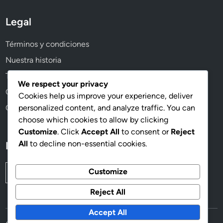
,
Legal
T
a
Términos y condiciones
m
a
Nuestra historia
ñ
Tu privacidad
o
We respect your privacy
Cookies y seguimiento
s
Cookies help us improve your experience, deliver
d
Contáctanos
personalized content, and analyze traffic. You can
e
choose which cookies to allow by clicking
e
Customize
. Click
Accept All
to consent or
Reject
q
All
to decline non-essential cookies.
Buscar
u
i
Search
Customize
p
for:
o
Reject All
s
Accept All