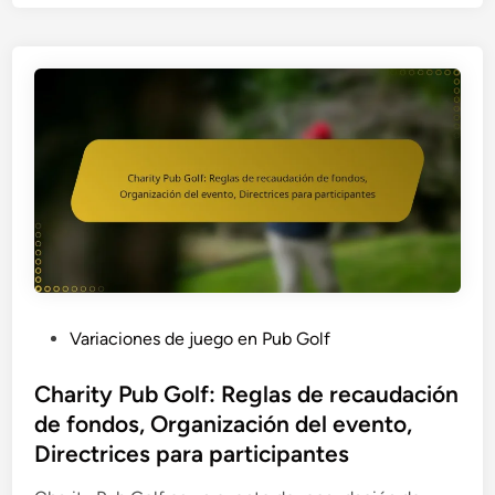
f
d
e
P
u
b
V
i
r
t
u
a
l
P
Variaciones de juego en Pub Golf
:
o
P
s
Charity Pub Golf: Reglas de recaudación
l
t
de fondos, Organización del evento,
a
e
Directrices para participantes
t
d
a